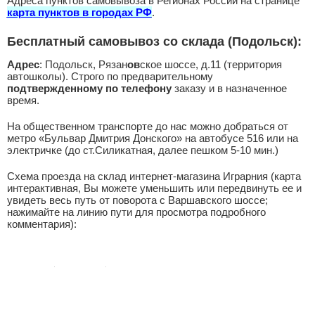
Адреса пунктов самовывоза в Регионах России на странице
карта пунктов в городах РФ
.
Бесплатный самовывоз со склада (Подольск):
Адрес
: Подольск, Рязан
ов
ское шоссе, д.11 (территория
автошколы). Строго по предварительному
подтвержденному по телефону
заказу и в назначенное
время.
На общественном транспорте до нас можно добраться от
метро «Бульвар Дмитрия Донского» на автобусе 516 или на
электричке (до ст.Силикатная, далее пешком 5-10 мин.)
Схема проезда на склад интернет-магазина Играрния (карта
интерактивная, Вы можете уменьшить или передвинуть ее и
увидеть весь путь от поворота с Варшавского шоссе;
нажимайте на линию пути для просмотра подробного
комментария):
Юридическая информация о магазине размещена на
странице
Реквизиты
.