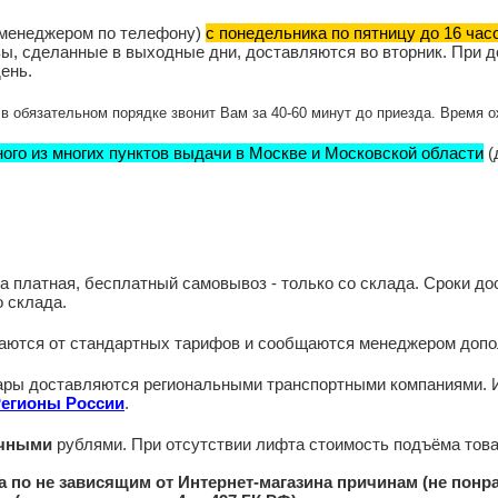
н менеджером по телефону)
с понедельника по пятницу до 16 час
азы, сделанные в выходные дни, доставляются во вторник. При д
ень.
в обязательном порядке звонит Вам за 40-60 минут до приезда. Время о
ого из многих пунктов выдачи в Москве и Московской области
(
платная, бесплатный самовывоз - только со склада. Сроки доста
 склада.
чаются от стандартных тарифов и сообщаются менеджером допо
вары доставляются региональными транспортными компаниями. 
Регионы России
.
ичными
рублями. При отсутствии лифта стоимость подъёма товар
 по не зависящим от Интернет-магазина причинам (не понрав