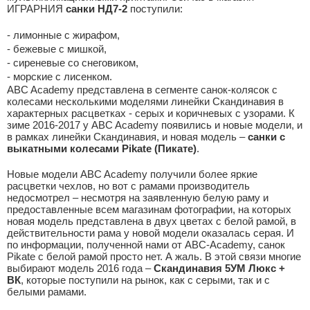
ИГРАРНИЯ
санки НД7-2
поступили:
- лимонные с жирафом,
- бежевые с мишкой,
- сиреневые со снеговиком,
- морские с лисенком.
ABC Academy представлена в сегменте санок-колясок с
колесами несколькими моделями линейки Скандинавия в
характерных расцветках - серых и коричневых с узорами. К
зиме 2016-2017 у ABC Academy появились и новые модели, и
в рамках линейки Скандинавия, и новая модель –
санки с
выкатными колесами Pikate (Пикате)
.
Новые модели ABC Academy получили более яркие
расцветки чехлов, но вот с рамами производитель
недосмотрел – несмотря на заявленную белую раму и
предоставленные всем магазинам фотографии, на которых
новая модель представлена в двух цветах с белой рамой, в
действительности рама у новой модели оказалась серая. И
по информации, полученной нами от ABC-Academy, санок
Pikate с белой рамой просто нет. А жаль. В этой связи многие
выбирают модель 2016 года –
Скандинавия 5УМ Люкс +
ВК
, которые поступили на рынок, как с серыми, так и с
белыми рамами.