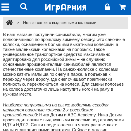
>
Новые санки с выдвижными колесами
В наш магазин поступили санимобили, многим уже
полюбившиеся по прошлому зимнему сезону. Это саночные
коляски, оснащенные большими выкатными колесами, а
также маленькими колесиками на полозьях. Такое
универсальное транспортное средство максимально
адаптировано для российской зимы – не случайно
основными производителями санимобилей являются
отечественные компании. На санках-коляске с колесами
можно катить малыша по снегу в парке, а подъехав к
переходу через дорогу, где снег счищают практически
полностью, переключиться на колеса. Для смены полозьев
на колеса достаточно лишь наступить ногой на раму в
нужном месте.
Наиболее популярными на рынке моделями сегодня
являются саночные коляски 2-х российских
производителей
: Ника Детям и ABC Academy. Ника Детям
производит санки с выдвижными колесами под артикулами
НД7 и НД7-2. Санки представлены в ярких расцветках с
мультипликационными принтами. Сейчас в магазин