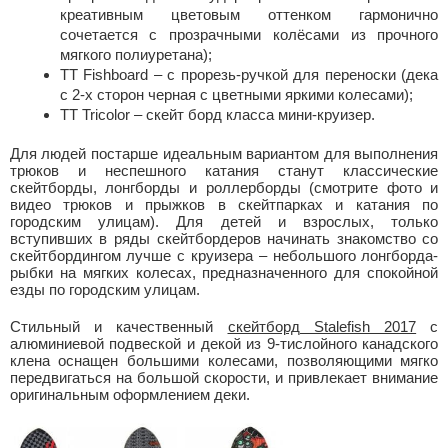
креативным цветовым оттенком гармонично
сочетается с прозрачными колёсами из прочного
мягкого полиуретана);
TT Fishboard – с прорезь-ручкой для переноски (дека
с 2-х сторон черная с цветными яркими колесами);
TT Tricolor – скейт борд класса мини-круизер.
Для людей постарше идеальным вариантом для выполнения
трюков и неспешного катания станут классические
скейтборды, лонгборды и роллерборды (смотрите фото и
видео трюков и прыжков в скейтпарках и катания по
городским улицам). Для детей и взрослых, только
вступивших в ряды скейтбордеров начинать знакомство со
скейтбордингом лучше с круизера – небольшого лонгборда-
рыбки на мягких колесах, предназначенного для спокойной
езды по городским улицам.
Стильный и качественный
скейтборд Stalefish 2017
с
алюминиевой подвеской и декой из 9-тислойного канадского
клена оснащен большими колесами, позволяющими мягко
передвигаться на большой скорости, и привлекает внимание
оригинальным оформлением деки.