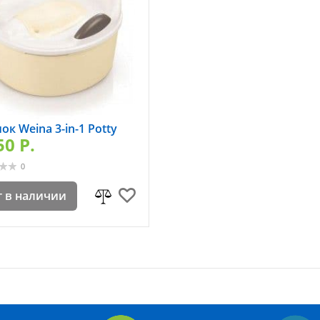
к Weina 3-in-1 Potty
50 P.
0
т в наличии