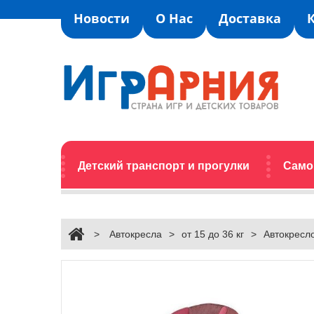
Новости
О Нас
Доставка
Детский транспорт и прогулки
Само
>
Автокресла
>
от 15 до 36 кг
>
Автокресло