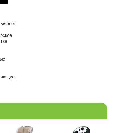
 весе от
ирское
овке
ных
ляющие,