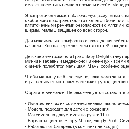
сможет посвятить немного времени и себе. Молодой
Электрокачели имеют
облегченную раму
, мама сам
свободного пространства, что является большим п
пятиточечными ремнями безопасности с мягкими, 
ширмы. Малыш защищен со всех сторон.
Для максимально комфортного нахождения ребенка 
качания
. Кнопка переключения скоростей находитс
Детские электрокачели Грако Baby Delight станут 
Минни и забавный медвежонок Винни-Пух - всеми 
сидений полюбятся малышам. Мамы особенно оценят
Чтобы малышу не было скучно, пока мама занята, 
игра развивает моторику маленьких ручек, цветово
Обратите внимание: Не рекомендуется оставлять р
- Изготовлены из высококачественных, экологичес
- Модель подходит для детей с рождения.
- Максимально допустимая нагрузка: 11 кг.
- Варианты цветов: Simply Minnie, Simply Pooh (Си
- Работают от батареек (в комплект не входят).