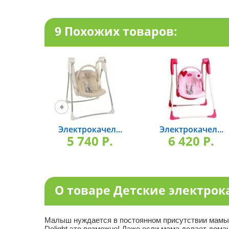
9 Похожих товаров:
Электрокачел...
Электрокачел...
5 740 P.
6 420 P.
О товаре Детские электрока
Малыш нуждается в постоянном присутствии мамы, 
Delight это возможно! Даже если мама делает дома