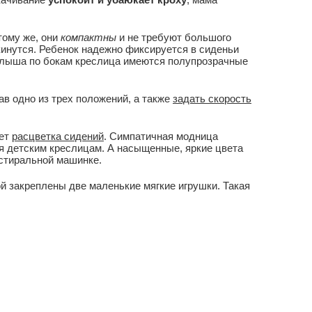
тому же, они
компактны
и не требуют большого
кинутся. Ребенок надежно фиксируется в сиденьи
алыша по бокам креслица имеются полупрозрачные
в одно из трех положений, а также
задать скорость
ает
расцветка сидений
. Симпатичная модница
 детским креслицам. А насыщенные, яркие цвета
 стиральной машинке.
й закреплены две маленькие мягкие игрушки. Такая