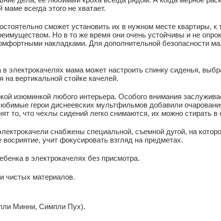
 маме всегда этого не хватает.
остоятельно сможет установить их в нужном месте квартиры, к 
реимуществом. Но в то же время они очень устойчивы и не опро
комфортными накладками. Для дополнительной безопасности м
в электрокачелях мама может настроить спинку сиденья, выбра
я на вертикальной стойке качелей.
яркой изюминкой любого интерьера. Особого внимания заслужив
любимые герои диснеевских мультфильмов добавили очарования
 то, что чехлы сидений легко снимаются, их можно стирать в
электрокачели снабжены специальной, съемной дугой, на которо
е восриятие, учит фокусировать взгляд на предметах.
ебенка в электрокачелях без присмотра.
ки чистых материалов.
мпли Минни, Симпли Пух).