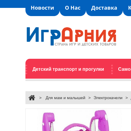
Новости
О Нас
Доставка
Детский транспорт и прогулки
Само
>
Для мам и малышей
>
Электрокачели
>