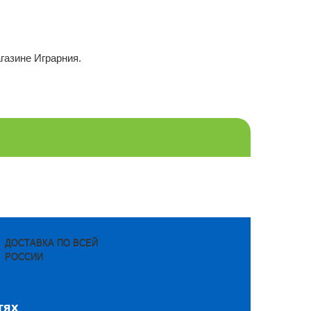
газине Играрния.
ДОСТАВКА ПО ВСЕЙ
РОССИИ
тях