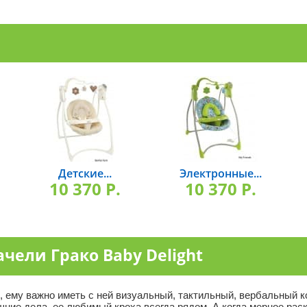
Детские...
Электронные...
10 370 P.
10 370 P.
чели Грако Baby Delight
ему важно иметь с ней визуальный, тактильный, вербальный ко
шние дела, ее любимый кроха всегда рядом. А когда мерное рас