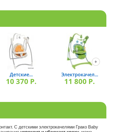
Детские...
Электрокачел...
Элек
10 370 P.
11 800 P.
10
нтакт. С детскими электрокачелями Грако Baby
качивание
успокоит и убаюкает кроху
, мама