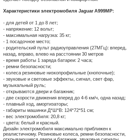
Характеристики электромобиля Jaguar A999MP:
- для детей от 1 до 8 лет;
- напряжение: 12 вольт;
- максимальная нагрузка: 35 кг;
- 1 посадочное место;
- родительский пульт радиоуправления (27МГц): вперед,
назад, вправо, влево на расстоянии 30 метров
- время работы 1 заряда батареи: 2 часа;
- ремни безопасности;
- колеса резиновые низкопрофильные (кнопочные);
- звуковые и световые эффекты, сигнал, свет фар,
музыкальный руль;
- открываются двери и багажник;
- две скорости движения вперед до 4-6 км/ч, одна назад;
- плавный ход, амортизаторы;
- габариты машинки Д*Ш*В: 124*72*51 см;
- вес электромобиля: 20,8 кг;
- цвета: белый и красный.
Дизайн электромобиля максимально приближен к
реалистичному. Резиновые колеса, ремни безопасности,
открывающиеся двери и багажник, звуковые сигналы.