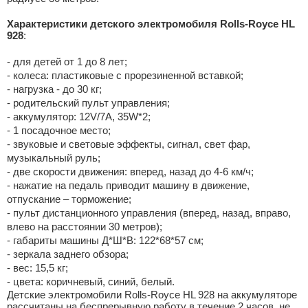
Характеристики детского электромобиля Rolls-Royce HL
928
:
- для детей от 1 до 8 лет;
- колеса: пластиковые с прорезиненной вставкой;
- нагрузка - до 30 кг;
- родительский пульт управления;
- аккумулятор: 12V/7А, 35W*2;
- 1 посадочное место;
- звуковые и световые эффекты, сигнал, свет фар,
музыкальный руль;
- две скорости движения: вперед, назад до 4-6 км/ч;
- нажатие на педаль приводит машину в движение,
отпускание – торможение;
- пульт дистанционного управления (вперед, назад, вправо,
влево на расстоянии 30 метров);
- габариты машины Д*Ш*В: 122*68*57 см;
- зеркала заднего обзора;
- вес: 15,5 кг;
- цвета: коричневый, синий, белый.
Детские электромобили Rolls-Royce HL 928 на аккумуляторе
рассчитаны на беспрерывную работу в течение 2 часов, не