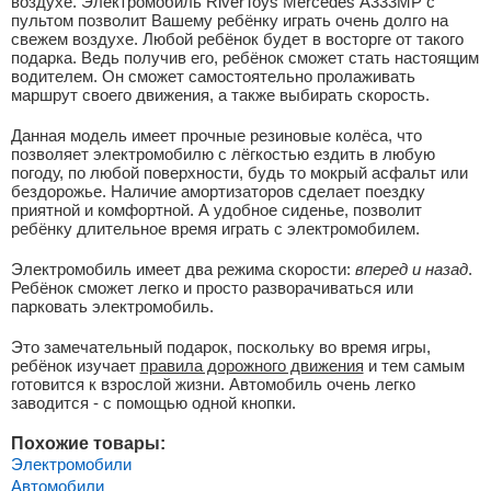
воздухе. Электромобиль RiverToys Mercedes А333МР с
пультом позволит Вашему ребёнку играть очень долго на
свежем воздухе. Любой ребёнок будет в восторге от такого
подарка. Ведь получив его, ребёнок сможет стать настоящим
водителем. Он сможет самостоятельно пролаживать
маршрут своего движения, а также выбирать скорость.
Данная модель имеет прочные резиновые колёса, что
позволяет электромобилю с лёгкостью ездить в любую
погоду, по любой поверхности, будь то мокрый асфальт или
бездорожье. Наличие амортизаторов сделает поездку
приятной и комфортной. А удобное сиденье, позволит
ребёнку длительное время играть с электромобилем.
Электромобиль имеет два режима скорости:
вперед и назад
.
Ребёнок сможет легко и просто разворачиваться или
парковать электромобиль.
Это замечательный подарок, поскольку во время игры,
ребёнок изучает
правила дорожного движения
и тем самым
готовится к взрослой жизни. Автомобиль очень легко
заводится - с помощью одной кнопки.
Похожие товары:
Электромобили
Автомобили