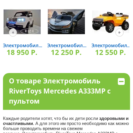
Электромобил...
Электромобил...
Электромобил...
18 950 P.
12 250 P.
12 550 P.
О товаре Электромобиль
RiverToys Mercedes А333МР с
пультом
Каждые родители хотят, что бы их дети росли
здоровыми и
счастливыми
. А для этого им просто необходимо как можно
больше проводить времени на свежем