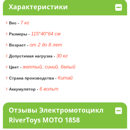
Характеристики
7 кг
Вес -
115*40*64 см
Размеры -
от 2 до 8 лет
Возраст -
30 кг
Допустимая нагрузка -
желтый, синий, белый
Цвет -
Китай
Страна производства -
6 вольт
Аккумулятор -
Отзывы Электромотоцикл
RiverToys МОТО 1858