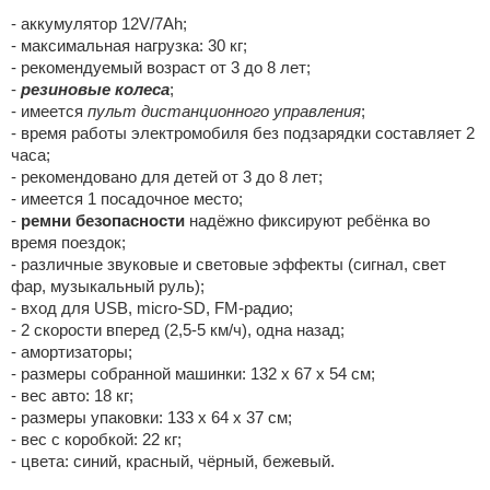
- аккумулятор 12V/7Ah;
- максимальная нагрузка: 30 кг;
- рекомендуемый возраст от 3 до 8 лет;
-
резиновые колеса
;
- имеется
пульт дистанционного управления
;
- время работы электромобиля без подзарядки составляет 2
часа;
- рекомендовано для детей от 3 до 8 лет;
- имеется 1 посадочное место;
-
ремни безопасности
надёжно фиксируют ребёнка во
время поездок;
- различные звуковые и световые эффекты (сигнал, свет
фар, музыкальный руль);
- вход для USB, micro-SD, FM-радио;
- 2 скорости вперед (2,5-5 км/ч), одна назад;
- амортизаторы;
- размеры собранной машинки: 132 х 67 х 54 см;
- вес авто: 18 кг;
- размеры упаковки: 133 х 64 х 37 см;
- вес с коробкой: 22 кг;
- цвета: синий, красный, чёрный, бежевый.