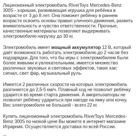
Лицензионный электромобиль RiverToys Mercedes-Benz
300S - хорошая, развивающая игрушка для ребёнка в
возрасте от 3 до 8 лет. Она поможет ребёнку в раннем
возрасте освоить основы правил уличного движения, развить
внимательность и чувство ответственности. Прочные,
качественные материалы позволяют выдерживать
электромобилю нагрузку до 30 кг.
Электромобиль имеет
мощный аккумулятор
12 В, который
даёт возможность работать электромобилю до 2 часов без
подзарядки. Для того, что бы игры с электромобилем были
более живыми и увлекательными, имеется множество
различных звуковых и световых эффектов, таких как:
сигнал, свет фар, музыкальный руль.
Имеется 2 различных скорости на которых электромобиль
разгоняется до 2,5-5 км/ч. Плавный ход не позволит ребёнку
ударится во время старта движения. А
амортизаторы
не
позволят ребёнку удариться при наезде на ямку или кочку.
Вес электромобиля не большой - всего 22 кг.
Купить лицензионный электромобиль RiverToys Mercedes-
Benz 300S по низкой цене Вы можете в интернет-магазине
Играрния. Осуществляется доставка по всей России.