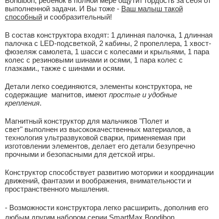
Bondibon, ребенок в полной мере ощутит гордость за себя от
выполненной задачи. И Вы тоже -
Ваш малыш такой
способный
и сообразительный!
В состав конструктора входят: 1 длинная палочка, 1 длинная
палочка с LED-подсветкой, 2 кабины, 2 пропеллера, 1 хвост-
фюзеляж самолета, 1 шасси с колесами и крыльями, 1 пара
колес с резиновыми шинами и осями, 1 пара колес с
глазками., также с шинами и осями.
Детали легко соединяются, элементы конструктора, не
содержащие магнитов, имеют
простые и удобные
крепления
.
Магнитный конструктор для мальчиков "Полет и
свет" выполнен из высококачественных материалов, а
технология ультразвуковой сварки, применяемая при
изготовлении элементов, делает его детали безупречно
прочными и безопасными для детской игры.
Конструктор способствует развитию моторики и координации
движений, фантазии и воображения, внимательности и
пространственного мышления.
- Возможности конструктора легко расширить, дополнив его
любым другим набором серии SmartMax Bondibon.