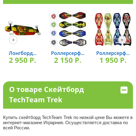
Лонгборд...
Роллерсерф...
Роллерсерф...
2 950 P.
2 150 P.
1 950 P.
О товаре Скейтборд
TechTeam Trek
Купить скейтборд TechTeam Trek по низкой цене Вы можете в
интернет-магазине Играрния. Осуществляется доставка по
всей России.