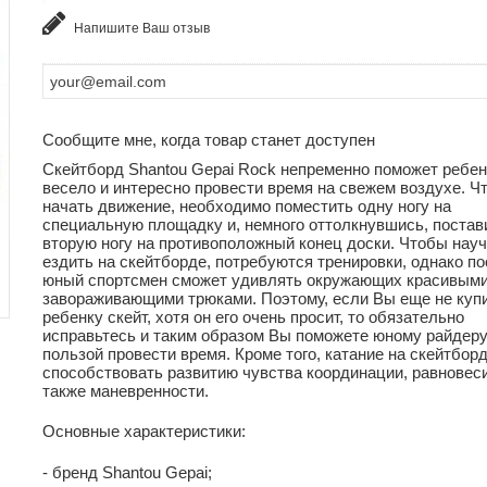
Напишите Ваш отзыв
Сообщите мне, когда товар станет доступен
Скейтборд Shantou Gepai Rock непременно поможет ребен
весело и интересно провести время на свежем воздухе. Ч
начать движение, необходимо поместить одну ногу на
специальную площадку и, немного оттолкнувшись, постав
вторую ногу на противоположный конец доски. Чтобы нау
ездить на скейтборде, потребуются тренировки, однако п
юный спортсмен сможет удивлять окружающих красивыми
завораживающими трюками. Поэтому, если Вы еще не куп
ребенку скейт, хотя он его очень просит, то обязательно
исправьтесь и таким образом Вы поможете юному райдеру
пользой провести время. Кроме того, катание на скейтбор
способствовать развитию чувства координации, равновеси
также маневренности.
Основные характеристики:
- бренд Shantou Gepai;