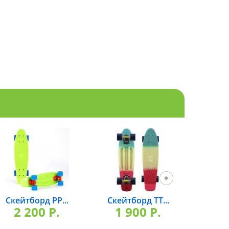
Скейтборд РР...
Скейтборд TT...
Скейт
2 200 P.
1 900 P.
2 