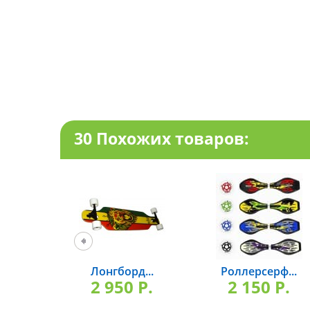
30 Похожих товаров:
Лонгборд...
Роллерсерф...
2 950 P.
2 150 P.