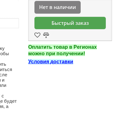
Нет в наличии
Быстрый заказ
Оплатить товар в Регионах
ку
тобы
можно при получении!
Условия доставки
ить
читься
осле
 и
или
 с
де будет
я, а