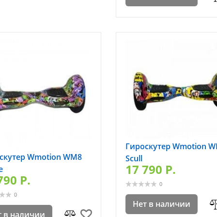
Гироскутер Wmotion 
скутер Wmotion WM8
Scull
17 790 P.
e
790 P.
0
0
Нет в наличии
т в наличии