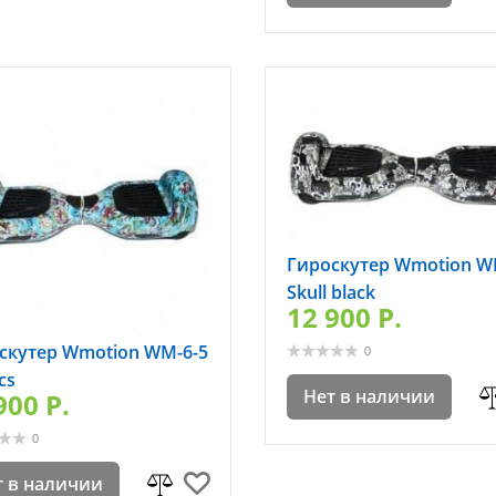
Гироскутер Wmotion W
Skull black
12 900 P.
скутер Wmotion WM-6-5
0
cs
Нет в наличии
900 P.
0
т в наличии