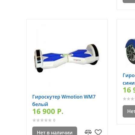
Гиро
сини
16 
Гироскутер Wmotion WM7
белый
16 900 P.
Не
0
Нет в наличии