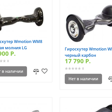
скутер Wmotion WM8
ая молния LG
Гироскутер Wmotion 
900 P.
черный карбон
17 790 P.
0
0
т в наличии
Нет в наличии