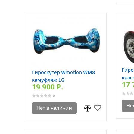
Гиро
Гироскутер Wmotion WM8
крас
камуфляж LG
17 
19 900 P.
0
Не
Нет в наличии