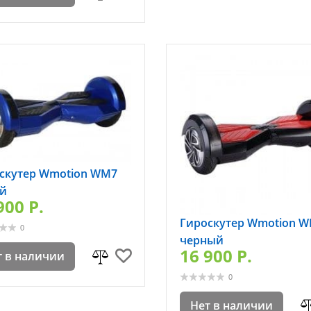
скутер Wmotion WM7
й
900 P.
Гироскутер Wmotion 
0
черный
16 900 P.
т в наличии
0
Нет в наличии