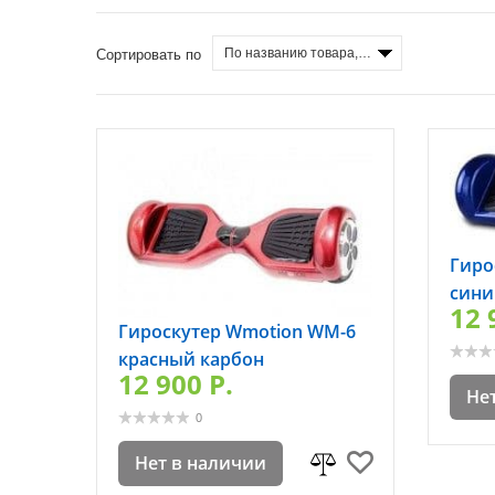
По названию товара, от А до Я
Сортировать по
Гиро
сини
12 
Гироскутер Wmotion WM-6
красный карбон
12 900 P.
Не
0
Нет в наличии