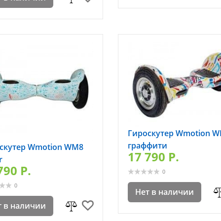
Гироскутер Wmotion 
граффити
скутер Wmotion WM8
17 790 P.
r
790 P.
0
0
Нет в наличии
т в наличии