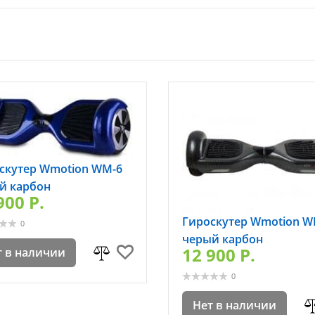
скутер Wmotion WM-6
й карбон
900 P.
Гироскутер Wmotion W
0
черый карбон
12 900 P.
т в наличии
0
Нет в наличии