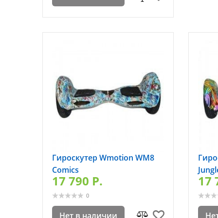
Гироскутер Wmotion WM8
Гиро
Comics
Jungl
17 790 P.
17 
0
Нет в наличии
Не