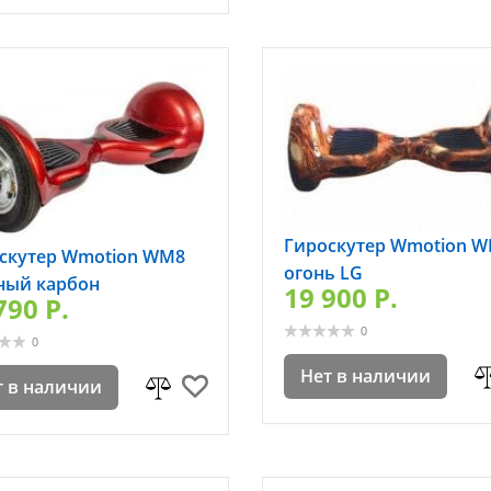
Гироскутер Wmotion 
скутер Wmotion WM8
огонь LG
ный карбон
19 900 P.
790 P.
0
0
Нет в наличии
т в наличии