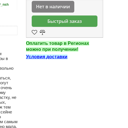
P_nsh
Нет в наличии
Быстрый заказ
Оплатить товар в Регионах
можно при получении!
м
Условия доставки
ры в
овольно
аться,
огут
 очень
ому
стку, не
ых,
уж тем
ссейне
о
тем самым
чно мала.