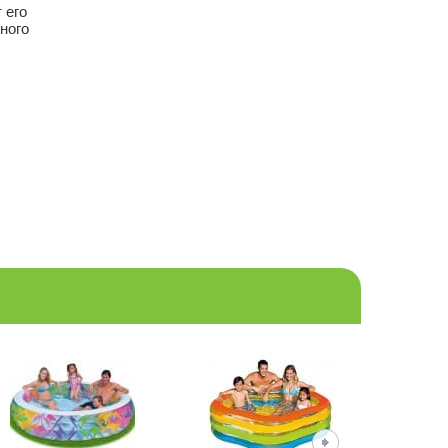
 его
ного