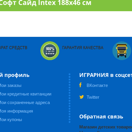
офт Сайд Intex 188х46 см
ВРАТ СРЕДСТВ
ГАРАНТИЯ КАЧЕСТВА
й профиль
ИГРАРНИЯ в соцсе
Мои заказы
ВКонтакте
ои кредитные квитанции
Twitter
Мои сохраненные адреса
Моя информация
Обратная связь
Мои купоны
Магазин детских това