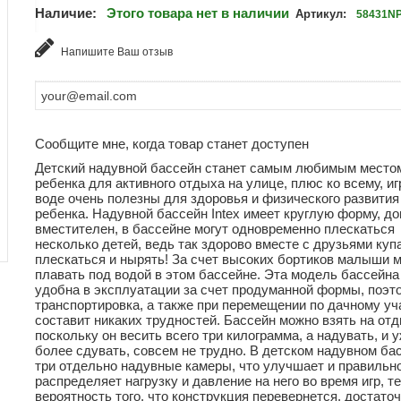
Наличие:
Этого товара нет в наличии
Артикул:
58431N
Напишите Ваш отзыв
Сообщите мне, когда товар станет доступен
Детский надувной бассейн станет самым любимым место
ребенка для активного отдыха на улице, плюс ко всему, иг
воде очень полезны для здоровья и физического развития
ребенка. Надувной бассейн Intex имеет круглую форму, д
вместителен, в бассейне могут одновременно плескаться
несколько детей, ведь так здорово вместе с друзьями куп
плескаться и нырять! За счет высоких бортиков малыши м
плавать под водой в этом бассейне. Эта модель бассейна
удобна в эксплуатации за счет продуманной формы, поэт
транспортировка, а также при перемещении по дачному уча
составит никаких трудностей. Бассейн можно взять на отд
поскольку он весить всего три килограмма, а надувать, и 
более сдувать, совсем не трудно. В детском надувном ба
три отдельно надувные камеры, что улучшает и правильн
распределяет нагрузку и давление на него во время игр, 
вероятность того, что конструкция перевернется, достато