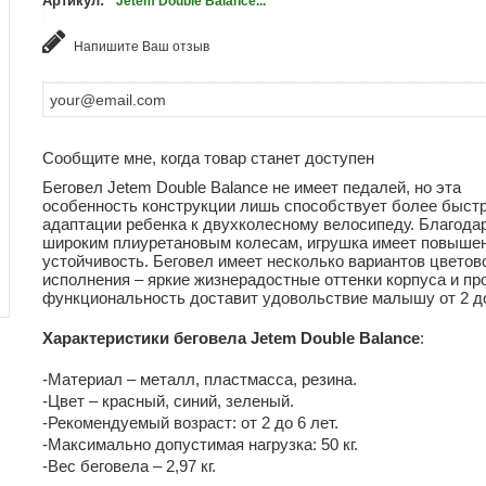
Артикул:
Jetem Double Balance...
Напишите Ваш отзыв
Сообщите мне, когда товар станет доступен
Беговел Jetem Double Balance не имеет педалей, но эта
особенность конструкции лишь способствует более быст
адаптации ребенка к двухколесному велосипеду. Благода
широким плиуретановым колесам, игрушка имеет повыше
устойчивость. Беговел имеет несколько вариантов цветов
исполнения – яркие жизнерадостные оттенки корпуса и пр
функциональность доставит удовольствие малышу от 2 до
Характеристики беговела Jetem Double Balance
:
-Материал – металл, пластмасса, резина.
-Цвет – красный, синий, зеленый.
-Рекомендуемый возраст: от 2 до 6 лет.
-Максимально допустимая нагрузка: 50 кг.
-Вес беговела – 2,97 кг.