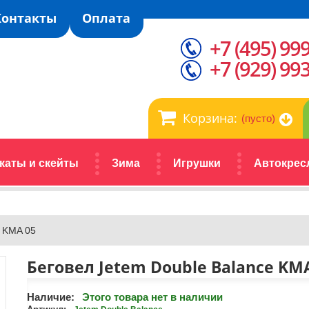
Контакты
Оплата
+7 (495) 99
+7 (929) 99
Корзина:
(пусто)
каты и скейты
Зима
Игрушки
Автокрес
e KMA 05
Беговел Jetem Double Balance KM
Наличие:
Этого товара нет в наличии