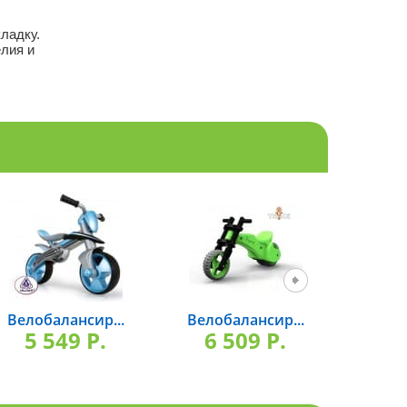
ладку.
лия и
Велобалансир...
Велобалансир...
Трехк
5 549 P.
6 509 P.
7 