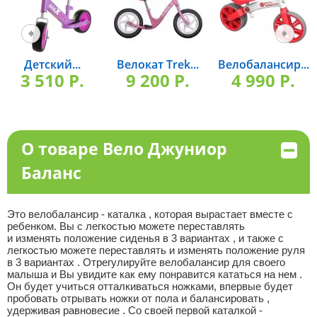
Детский...
Велокат Trek...
Велобалансир...
3 510 P.
9 200 P.
4 990 P.
О товаре Вело Джуниор
Баланс
Это велобалансир - каталка , которая вырастает вместе с
ребенком. Вы с легкостью можете переставлять
и изменять положение сиденья в 3 вариантах , и также с
легкостью можете переставлять и изменять положение руля
в 3 вариантах . Отрегулируйте велобалансир для своего
малыша и Вы увидите как ему понравится кататься на нем .
Он будет учиться отталкиваться ножками, впервые будет
пробовать отрывать ножки от пола и балансировать ,
удерживая равновесие . Со своей первой каталкой -