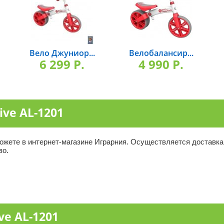
Вело Джуниор...
Велобалансир...
6 299 P.
4 990 P.
ive AL-1201
можете в интернет-магазине Играрния. Осуществляется доставка
во.
ve AL-1201