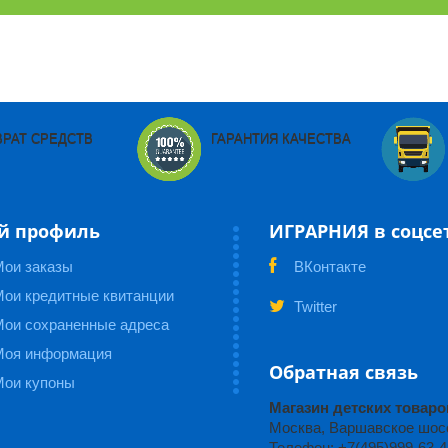
ВРАТ СРЕДСТВ
ГАРАНТИЯ КАЧЕСТВА
й профиль
ИГРАРНИЯ в соцсе
Мои заказы
ВКонтакте
ои кредитные квитанции
Twitter
Мои сохраненные адреса
Моя информация
Обратная связь
Мои купоны
Магазин детских това
Москва, Варшавское шоссе
Телефон: +7(495)999-63-4