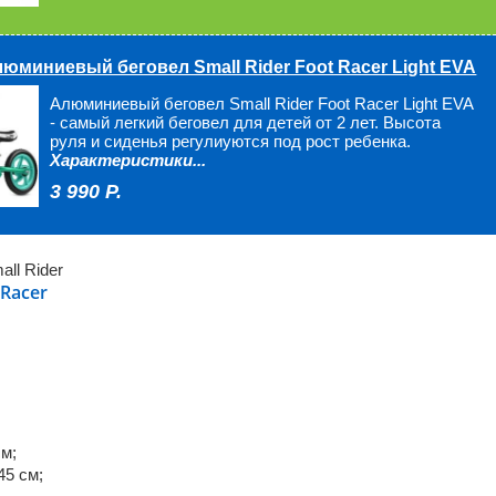
Нет в наличии
люминиевый беговел Small Rider Foot Racer Light EVA
Быстрый заказ
Алюминиевый беговел Small Rider Foot Racer Light EVA
- самый легкий беговел для детей от 2 лет. Высота
руля и сиденья регулиуются под рост ребенка.
Характеристики...
Оплатить товар в Регионах
иевого
3 990 P.
можно при получении!
Условия доставки
ll Rider
 Racer
см;
45 см;