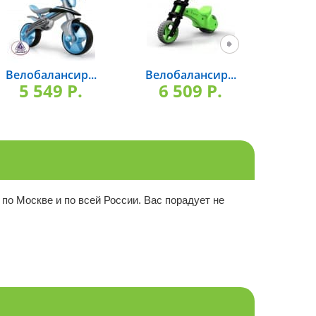
Велобалансир...
Велобалансир...
Трехк
5 549 P.
6 509 P.
7 
 по Москве и по всей России. Вас порадует не