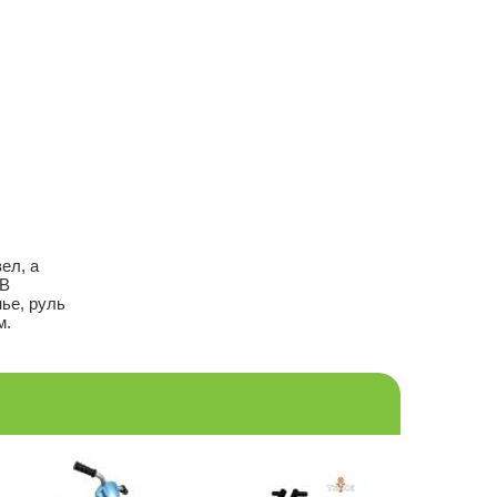
ел, а
 В
ье, руль
м.