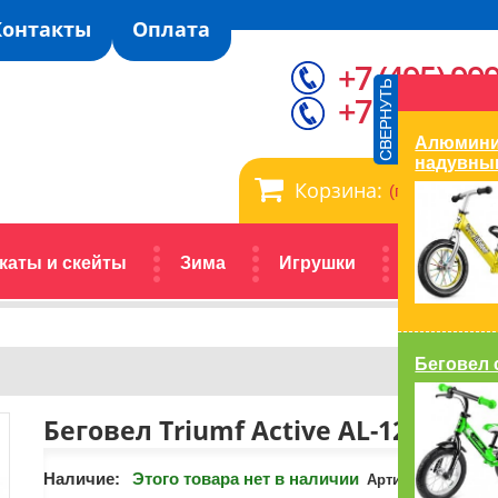
Контакты
Оплата
+7 (495) 99
+7 (929) 99
Алюминие
надувны
Корзина:
(пусто)
каты и скейты
Зима
Игрушки
Автокрес
Беговел 
Беговел Triumf Active AL-1201
Наличие:
Этого товара нет в наличии
Артикул:
AL-1201