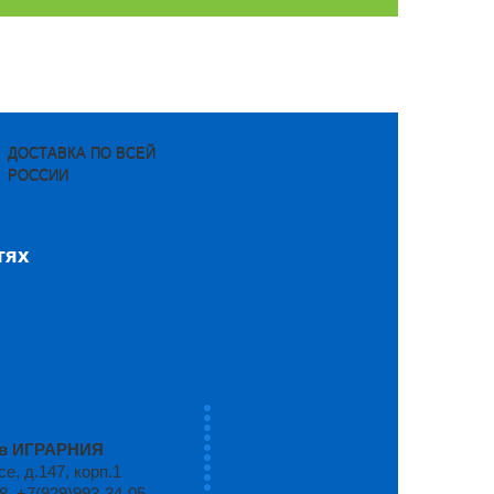
ДОСТАВКА ПО ВСЕЙ
РОССИИ
тях
ров ИГРАРНИЯ
, д.147, корп.1
8, +7(929)993-34-05