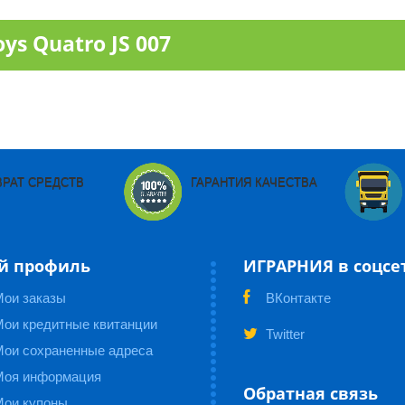
s Quatro JS 007
ВРАТ СРЕДСТВ
ГАРАНТИЯ КАЧЕСТВА
й профиль
ИГРАРНИЯ в соцсе
Мои заказы
ВКонтакте
ои кредитные квитанции
Twitter
Мои сохраненные адреса
Моя информация
Обратная связь
Мои купоны