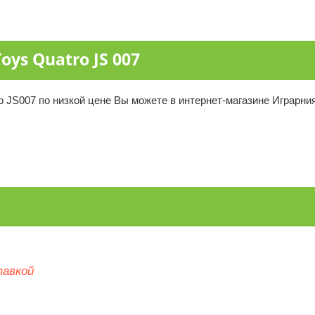
ys Quatro JS 007
o JS007 по низкой цене Вы можете в интернет-магазине Играрни
тавкой