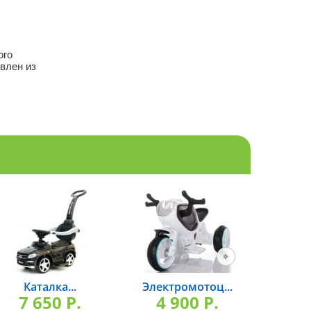
ого
влен из
Каталка...
Электромотоц...
Элект
7 650 P.
4 900 P.
12