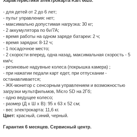
Характеристики электрокарта Kart 6628:
- для детей от 2 до 6 лет;
- пульт управления: нет;
- максимально допустимая нагрузка: 30 кг;
- 2 аккумулятора по 6v/7А;
- время работы на одном заряде батареи: 2 ч;
- время зарядки: 8-12 ч;
- 1 посадочное место;
- 2 скорости вперед, одна назад, максимальная скорость - 5
км/ч;
- резиновые надувные колеса (покрышка камера) ;
- при нажатии педали карт едет, при отпускании -
останавливается;
- ЖК-монитор с сенсорным управлением и возможностью
загрузки мультфильмов, Micro SD на 2Гб;
- одно ведущее колесо;
- размер (Д х Ш х В): 95 х 63 х 52 см;
- вес электрокарта: 11,6 кг.
Цвет:
красный, синий, черный.
Гарантия 6 месяцев. Сервисный центр.