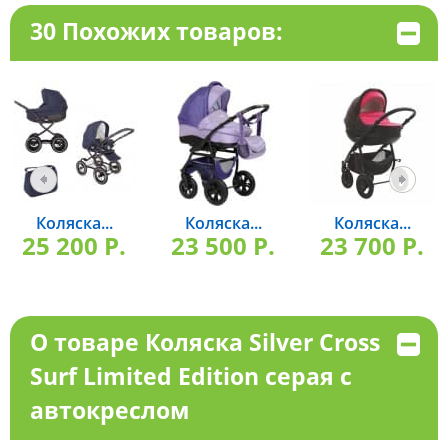
30 Похожих товаров:
Коляска...
Коляска...
Коляска...
25 200 P.
23 500 P.
23 700 P.
О товаре Коляска Silver Cross
Surf Limited Edition серая с
автокреслом