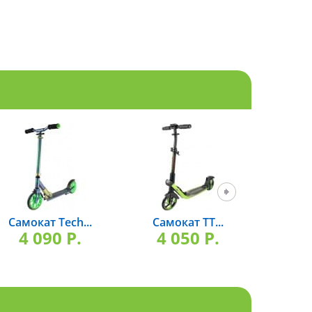
Самокат Tech...
Самокат TT...
Са
4 090 P.
4 050 P.
4 