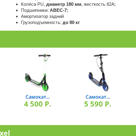
Колёса PU,
диаметр 180 мм
, жесткость 82А;
Подшипники:
ABEC-7;
Амортизатор задний
Грузоподъемность:
до 80 кг
Самокат...
Самокат...
4 500 P.
5 590 P.
xel