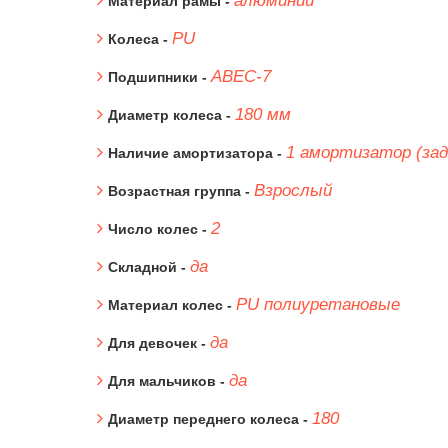
алюминий
Материал рамы -
PU
Колеса -
ABEC-7
Подшипники -
180 мм
Диаметр колеса -
1 амортизатор (зад
Наличие амортизатора -
Взрослый
Возрастная группа -
2
Число колес -
да
Складной -
PU полиуретановые
Материал колес -
да
Для девочек -
да
Для мальчиков -
180
Диаметр переднего колеса -