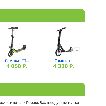
Самокат TT...
Самокат...
Са
4 050 P.
4 300 P.
5 
оскве и по всей России. Вас порадует не только