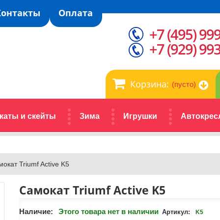
Контакты
Оплата
+7 (495) 99
+7 (929) 99
Корзина:
(пусто)
каты и скейты
Зима
Игрушки
Автокрес
окат Triumf Active K5
Самокат Triumf Active K5
Наличие:
Этого товара нет в наличии
Артикул:
K5