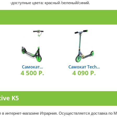
-доступные цвета: красный /зеленый/синий.
Самокат...
Самокат Tech...
4 500 P.
4 090 P.
ive K5
те в интернет-магазине Играрния. Осуществляется доставка по М