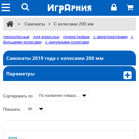
>
Самокаты
>
С колесами 200 мм
трехколесные
для взрослых
подростковые
с амортизаторами
с
большими колесами
с надувными колесами
Самокаты 2019 года с колесами 200 мм
Параметры
По названию товара, от А до Я
Сортировать по
66
Показать: