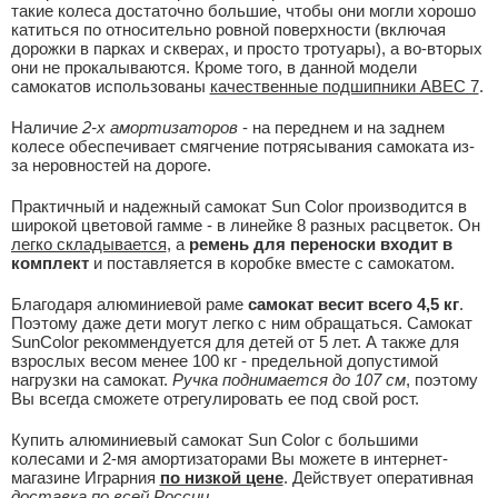
такие колеса достаточно большие, чтобы они могли хорошо
катиться по относительно ровной поверхности (включая
дорожки в парках и скверах, и просто тротуары), а во-вторых
они не прокалываются. Кроме того, в данной модели
самокатов использованы
качественные подшипники ABEC 7
.
Наличие
2-х амортизаторов
- на переднем и на заднем
колесе обеспечивает смягчение потрясывания самоката из-
за неровностей на дороге.
Практичный и надежный самокат Sun Color производится в
широкой цветовой гамме - в линейке 8 разных расцветок. Он
легко складывается
, а
ремень для переноски входит в
комплект
и поставляется в коробке вместе с самокатом.
Благодаря алюминиевой раме
самокат весит всего 4,5 кг
.
Поэтому даже дети могут легко с ним обращаться. Самокат
SunColor рекоммендуется для детей от 5 лет. А также для
взрослых весом менее 100 кг - предельной допустимой
нагрузки на самокат.
Ручка поднимается до 107 см
, поэтому
Вы всегда сможете отрегулировать ее под свой рост.
Купить алюминиевый самокат Sun Color с большими
колесами и 2-мя амортизаторами Вы можете в интернет-
магазине Играрния
по низкой цене
. Действует оперативная
доставка по всей России
.