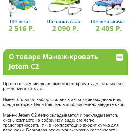
Шезлонг...
Шезлонг-кача...
Шезлонг-кача...
2 516 P.
2 090 P.
2 405 P.
О товаре Манеж-кровать
Jetem C2
Просторный универсальный манеж-кровать для малышей с
рождений до 3-х лет.
Имеет большой выбор стильных эксклюзивных дизайнов,
среди которых Вы и Ваш малыш обязательно найдете свой.
Манеж Jetem С2 легко складывается и раскладывается,
очень компактен в собранном виде, его легко
транспортировать, т.к. в комплектацию входит сумка для
переноски. Благодаря этому манеж можно использовать