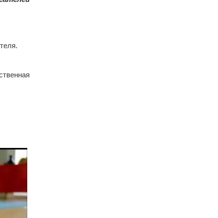
теля.
ственная