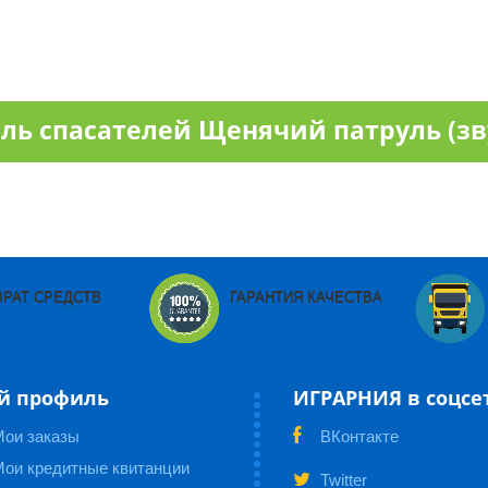
ь спасателей Щенячий патруль (зв
ВРАТ СРЕДСТВ
ГАРАНТИЯ КАЧЕСТВА
й профиль
ИГРАРНИЯ в соцсе
Мои заказы
ВКонтакте
ои кредитные квитанции
Twitter