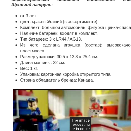
Щенячий патруль:
от 3 лет
цвет: красный/синий (в ассортименте).
Комплект: большой автомобиль, фигурка щенка-спаса
Наличие батареек: входят в комплект.
Тип батареек: 3 х LR44 / AG13.
Из чего сделана игрушка (состав): высококаче
пластмасса.
Размер упаковки: 30.5 х 13.3 х 25.4 см.
Длина машины: 22 см.
Вес: 1 кг.
Упаковка: картонная коробка открытого типа.
Страна обладатель бренда: Канада.