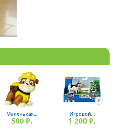
Маленькая...
Игровой...
Голог
500 P.
1 200 P.
4