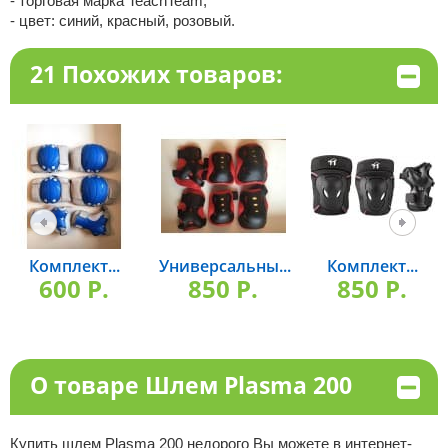
- торговая марка TeachTeam;
- цвет: синий, красный, розовый.
21 Похожих товаров:
Комплект...
Универсальны...
Комплект...
600 P.
850 P.
850 P.
О товаре Шлем Plasma 200
Купить шлем Plasma 200 недорого Вы можете в интернет-