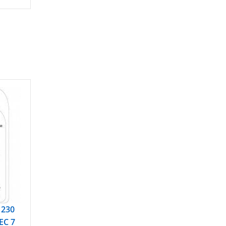
 230
EC 7