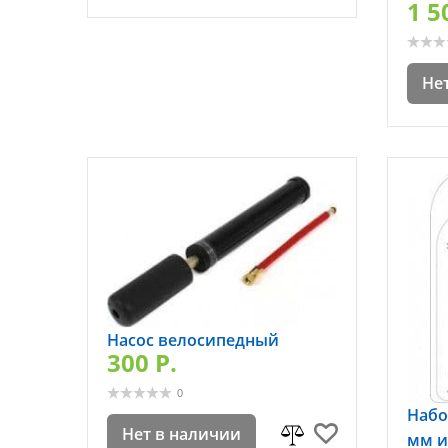
1 5
Не
Насос велосипедный
300 P.
0
Набо
Нет в наличии
мм и