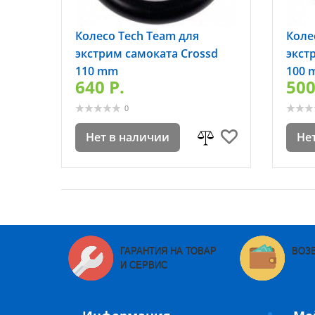
Колесо Tech Team для
Коле
экстрим самоката Crossd
экст
110 mm
100 
640 P.
500
0
Нет в наличии
Не
ГАРАНТИЯ НА ТОВАР
ВОЗ
И СЕРВИС