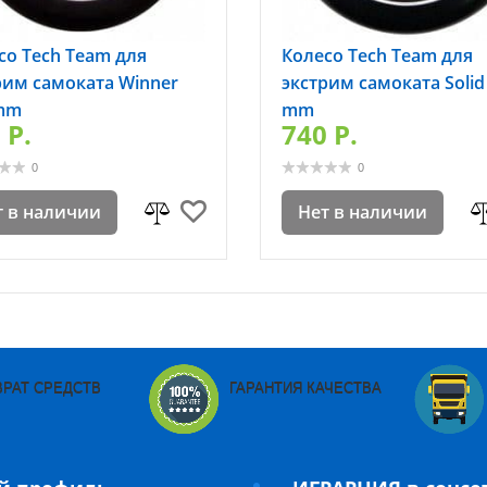
со Tech Team для
Колесо Tech Team для
рим самоката Winner
экстрим самоката Solid
mm
mm
 P.
740 P.
0
0
т в наличии
Нет в наличии
ВРАТ СРЕДСТВ
ГАРАНТИЯ КАЧЕСТВА