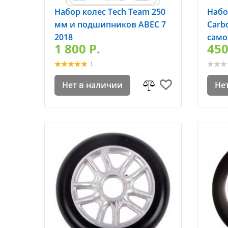
Набор колес Tech Team 250
Набо
мм и подшипников ABEC 7
Carb
2018
само
1 800 P.
450
1
Нет в наличии
Не