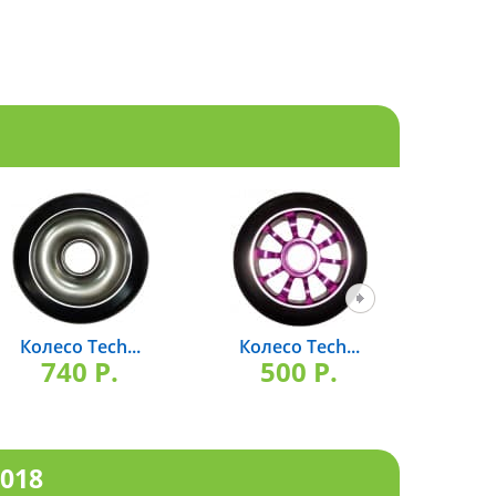
Колесо Tech...
Колесо Tech...
Коле
740 P.
500 P.
6
018