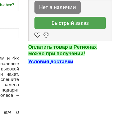
-b-abec7
Нет в наличии
Быстрый заказ
Оплатить товар в Регионах
можно при получении!
мм и 4-х
Условия доставки
нальные
 высокой
и накат.
 спешите
 замена
 подарит
колеса –
0 мм и