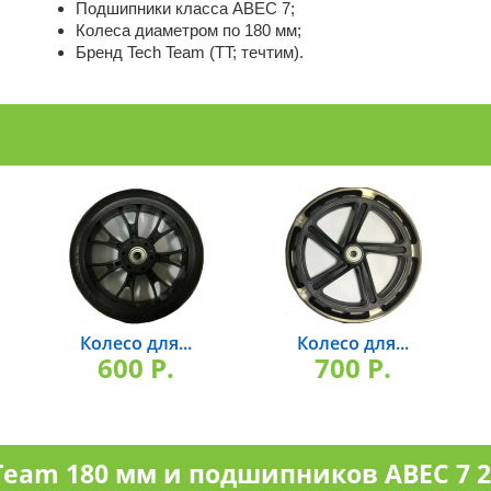
Подшипники класса ABEC 7;
Колеса диаметром по 180 мм;
Бренд Tech Team (TT; течтим).
Колесо для...
Колесо для...
600 P.
700 P.
 Team 180 мм и подшипников ABEC 7 2