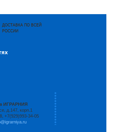
ДОСТАВКА ПО ВСЕЙ
РОССИИ
тях
ров ИГРАРНИЯ
, д.147, корп.1
8, +7(929)993-34-05
o@igrarniya.ru