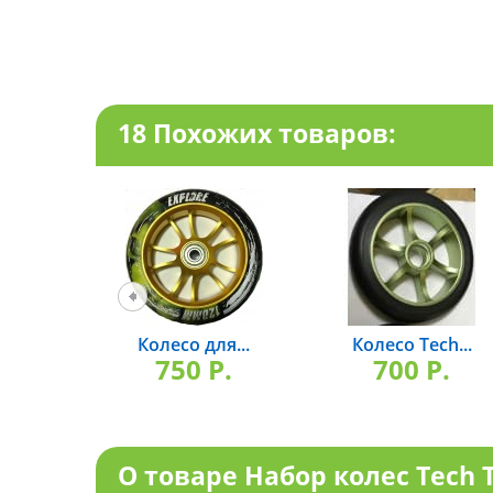
18 Похожих товаров:
Колесо для...
Колесо Tech...
750 P.
700 P.
О товаре Набор колес Tech