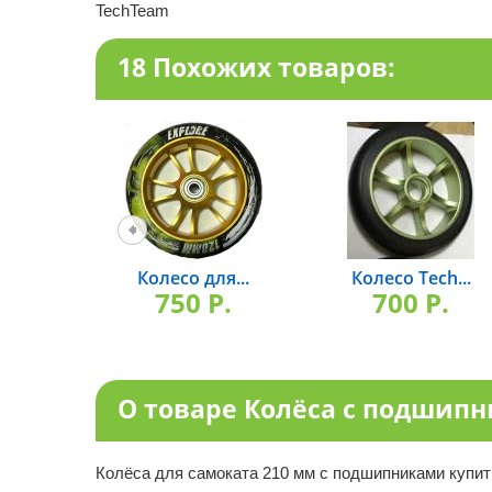
TechTeam
18 Похожих товаров:
Колесо для...
Колесо Tech...
750 P.
700 P.
О товаре Колёса с подшип
Колёса для самоката 210 мм с подшипниками купит