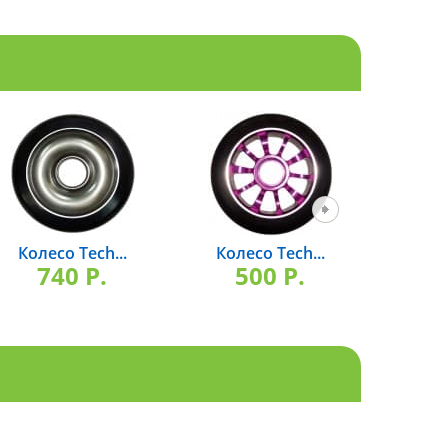
Колесо Tech...
Колесо Tech...
Коле
740 P.
500 P.
6