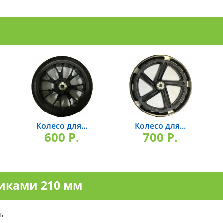
Колесо для...
Колесо для...
600 P.
700 P.
никами 210 мм
ь