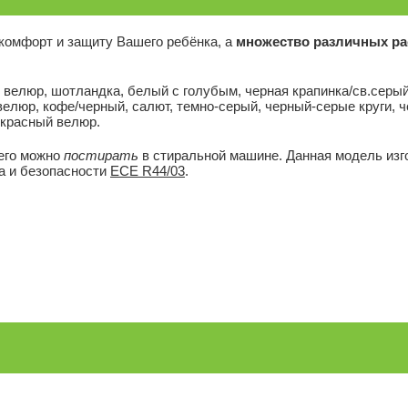
комфорт и защиту Вашего ребёнка, а
множество различных ра
велюр, шотландка, белый с голубым, черная крапинка/св.серый
велюр, кофе/черный, салют, темно-серый, черный-серые круги, 
-красный велюр.
 его можно
постирать
в стиральной машине. Данная модель изго
а и безопасности
ЕСЕ R44/03
.