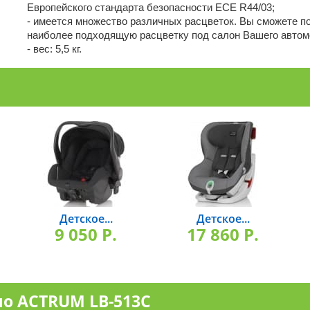
Европейского стандарта безопасности ЕСЕ R44/03;
- имеется множество различных расцветок. Вы сможете п
наиболее подходящую расцветку под салон Вашего автом
- вес: 5,5 кг.
Детское...
Детское...
9 050 P.
17 860 P.
ло ACTRUM LB-513C