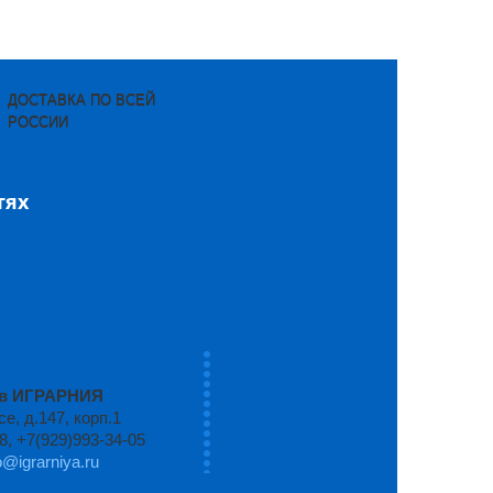
ДОСТАВКА ПО ВСЕЙ
РОССИИ
тях
ров ИГРАРНИЯ
, д.147, корп.1
8, +7(929)993-34-05
o@igrarniya.ru