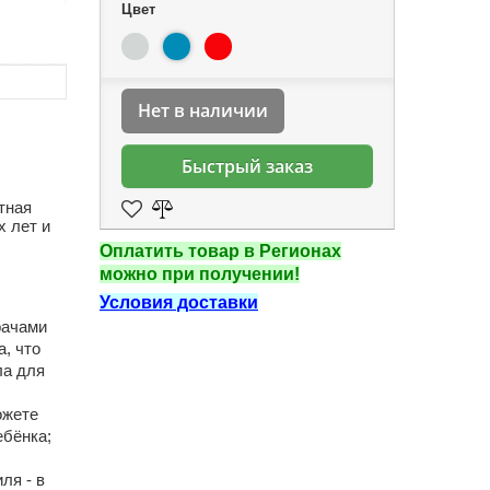
Цвет
Нет в наличии
Быстрый заказ
тная
х лет и
Оплатить товар в Регионах
можно при получении!
Условия доставки
рачами
, что
ла для
ожете
ебёнка;
ля - в