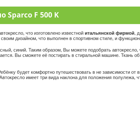
 Sparco F 500 K
автокресло, что изготовлено известной
итальянской фирмой
, 
х своим дизайном, что выполнен в спортивном стиле, и функцио
асный, синий. Таким образом, Вы можете подобрать автокресло,
ется. Вы сможете её постирать в стиральной машине. Ткань оби
ебёнку будет комфортно путешествовать в не зависимости от вр
Автокресло имеет три вида наклона для положения полулежа, ч