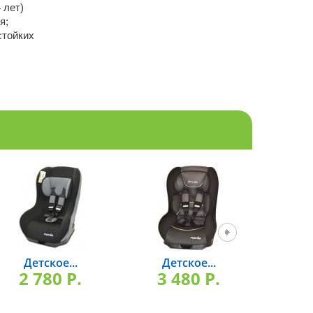
 лет)
я;
стойких
Детское...
Детское...
Де
2 780 P.
3 480 P.
3 