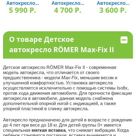
Автокресло...
Автокресло...
Автокресло...
5 990 P.
4 700 P.
3 600 P.
О товаре Детское
автокресло RÖMER Max-Fix II
Детское автокресло RÖMER Max-Fix II - современная
модель автокресла, что отличается от своего
предшественника - модели
Max-Fix
, меньшим весом и
улучшенной комфортностью. Установка автокресла
осуществляется исключительно с помощью системы Isofix,
против хода движения автомобиля. Для прочности фиксации
автокресла в автомобиле, данная модель снабжена
дополнительной опорной ногой с индикацией, а также
упорной пластиной в спинку автокресла.
Автокресло предназначено для детей в возрасте с рождения
до 4 лет при весе до 18 кг. Для детей группы 0+ имеется
специальная
мягкая вставка
, что снижает вибрации. Когда
ребёнок становится постарше, вставка вынимается и