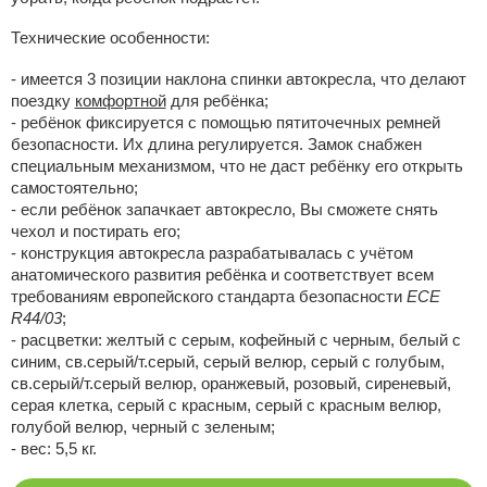
Технические особенности:
- имеется 3 позиции наклона спинки автокресла, что делают
поездку
комфортной
для ребёнка;
- ребёнок фиксируется с помощью пятиточечных ремней
безопасности. Их длина регулируется. Замок снабжен
специальным механизмом, что не даст ребёнку его открыть
самостоятельно;
- если ребёнок запачкает автокресло, Вы сможете снять
чехол и постирать его;
- конструкция автокресла разрабатывалась с учётом
анатомического развития ребёнка и соответствует всем
требованиям европейского стандарта безопасности
ЕСЕ
R44/03
;
- расцветки: желтый с серым, кофейный с черным, белый с
синим, св.серый/т.серый, серый велюр, серый с голубым,
св.серый/т.серый велюр, оранжевый, розовый, сиреневый,
серая клетка, серый с красным, серый с красным велюр,
голубой велюр, черный с зеленым;
- вес: 5,5 кг.