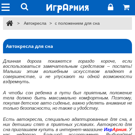
>
Автокресла
>
с положением для сна
Автокресла для сна
Длинная дорога покажется гораздо короче, если
воспользоваться замечательным средством – поспать!
Малыши этим волшебным искусством владеют в
совершенстве, и не упускают ни одной возможности
вздремнуть.
А чтобы сон ребенка в пути был приятным, положение
тела должно быть максимально комфортным. Поэтому,
покупая детское авто сиденье, важно уделять внимание не
только безопасности, но также и удобству.
Есть автокресла, специально адаптированные для сна, в
них детишки спят в приятных условиях. Автокресло для
сна приглашаем купить в интернет-магазине
Игр
Арния
. У
нас недорого. Большой ассортимент. Выбирайте!