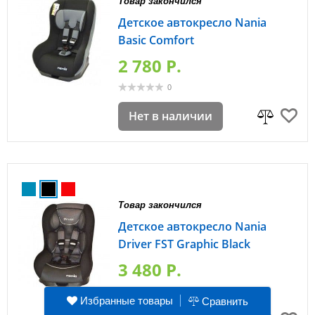
Товар закончился
Детское автокресло Nania
Basic Comfort
2 780 P.
0
Нет в наличии
Товар закончился
Детское автокресло Nania
Driver FST Graphic Black
3 480 P.
0
Избранные товары