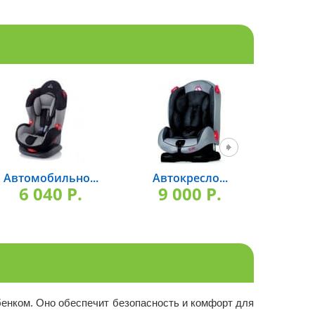
Автомобильно...
Автокресло...
Авто
6 040 P.
9 000 P.
13
бенком. Оно обеспечит безопасность и комфорт для