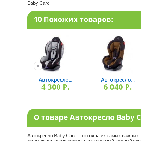
Baby Care
10 Похожих товаров:
Автокресло...
Автокресло...
4 300 P.
6 040 P.
О товаре Автокресло Baby Ca
Автокресло Baby Care - это одна из самых
важных
малыша во время поездки, а это самый важный асп