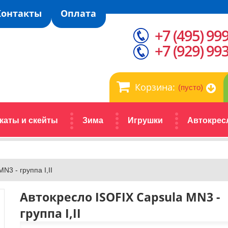
Контакты
Оплата
+7 (495) 99
+7 (929) 99
Корзина:
(пусто)
каты и скейты
Зима
Игрушки
Автокрес
N3 - группа I,II
Автокресло ISOFIX Capsula MN3 -
группа I,II