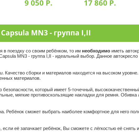
9 050 P.
17 860 P.
Capsula MN3 - группа I,II
я в поездку со своим ребёнком, то им
необходимо
иметь автокр
psula MN3 - группа I,II - идеальный выбор. Данное автокресло
и
. Качество сборки и материалов находится на высоком уровне.
генных материалов.
 безопасности, который имеет 5-точечный, высококачественны
льные, мягкие противоскользящие накладки для ремня. Обивка 
на. Ребёнок сможет выбрать наиболее комфортное для него по
 если её запачкает ребёнок, Вы сможете с лёгкостью её снять 