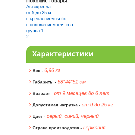
Похожие товары:
Автокресла
от 9 до 25 кг
с креплением isofix
с положением для сна
группа 1
2
Характеристики
6,96 кг
Вес -
68*44*51 см
Габариты -
от 9 месяцев до 6 лет
Возраст -
от 9 до 25 кг
Допустимая нагрузка -
серый, синий, черный
Цвет -
Германия
Страна производства -