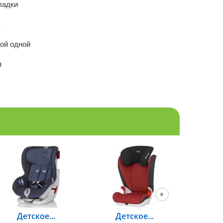
ладки
я
кой одной
я
Детское...
Детское...
Авто