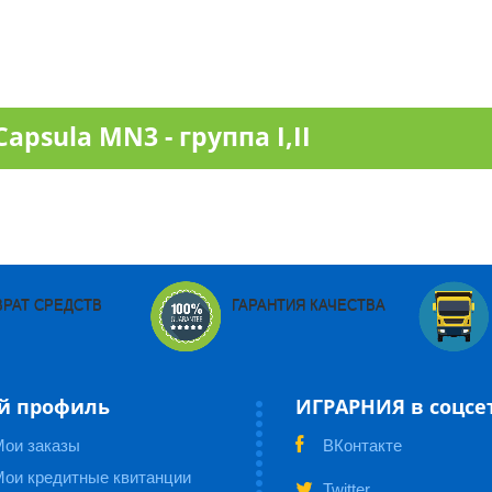
psula MN3 - группа I,II
ВРАТ СРЕДСТВ
ГАРАНТИЯ КАЧЕСТВА
й профиль
ИГРАРНИЯ в соцсе
Мои заказы
ВКонтакте
ои кредитные квитанции
Twitter