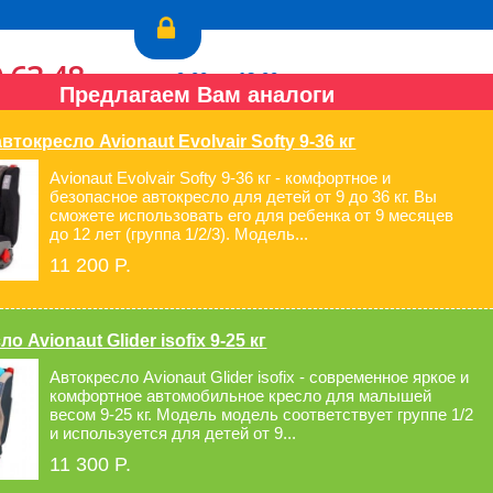
9-63-48
пн.-пт.: с 9:00 до 18:00
Предлагаем Вам аналоги
3-34-05
сб., вс.: выходной
Перезвонить Вам?
втокресло Avionaut Evolvair Softy 9-36 кг
Avionaut Evolvair Softy 9-36 кг - комфортное и
безопасное автокресло для детей от 9 до 36 кг. Вы
сможете использовать его для ребенка от 9 месяцев
до 12 лет (группа 1/2/3). Модель...
ла
Для мам и малышей
11 200 P.
о Avionaut Glider isofix 9-25 кг
Автокресло Avionaut Glider isofix - современное яркое и
комфортное автомобильное кресло для малышей
весом 9-25 кг. Модель модель соответствует группе 1/2
группа
и используется для детей от 9...
15 500 P.
11 300 P.