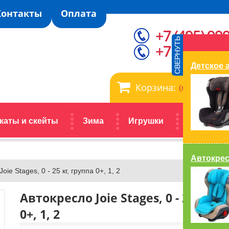
Контакты
Оплата
+7 (495) 99
+7 (929) 99
Детское а
Корзина:
(пусто)
каты и скейты
Зима
Игрушки
Автокрес
Автокресл
oie Stages, 0 - 25 кг, группа 0+, 1, 2
Автокресло Joie Stages, 0 - 25 кг, 
0+, 1, 2