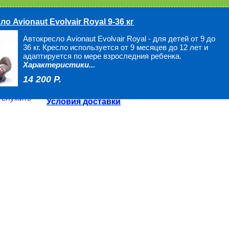
Нет в наличии
о Avionaut Evolvair Royal 9-36 кг
Быстрый заказ
Автокресло Avionaut Evolvair Royal - для детей от 9 до
36 кг. Кресло используется от 9 месяцев до 12 лет и
адаптируется по мере взроследния ребенка.
Характеристики...
Оплатить товар в Регионах
14 200 P.
можно при получении!
ачено для
 служить
Условия доставки