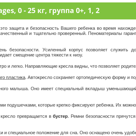
s, 0 - 25 кг, группа 0+, 1, 2
 2 - это защита и безопасность Вашего ребенка во время нахож
качественный и тщательно проверенный. Пеноматериалы гара
нь безопасности. Усиленный корпус позволяет служить дол
идает смещение центра тяжести к низу.
ро и легко. Направляющие кресла видны, что позволяет родите
ого пластика
. Автокресло сохраняет ортопедическую форму и п
нного малыша. Оно имеет специальный вкладыш уменьшающий
и подушечками, которые крепко фиксируют ребенка. Их можно 
и кресло превращается в
бустер
. Ремни безопасности прячутся
и и специальное положение для сна. Оно оснащено очень удоб