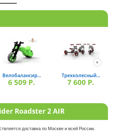
Велобалансир...
Трехколесный...
Велоб
6 509 P.
7 600 P.
4 
er Roadster 2 AIR
ствляется доставка по Москве и всей России.