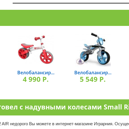
Велобалансир...
Велобалансир...
4 990 P.
5 549 P.
вел с надувными колесами Small Rid
2 AIR недорого Вы можете в интернет-магазине Играрния. Осуще