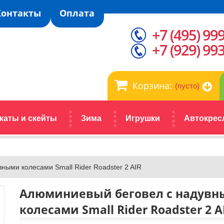
Контакты
Оплата
+7 (495) 99
+7 (929) 99
Корзина:
(пусто)
каты и скейты
Зима
Игрушки
Автокрес
ными колесами Small Rider Roadster 2 AIR
Алюминиевый беговел с надув
колесами Small Rider Roadster 2 A