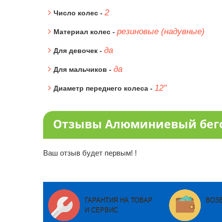
2
Число колес -
резиновые (надувные)
Материал колес -
да
Для девочек -
да
Для мальчиков -
12"
Диаметр переднего колеса -
Отзывы Алюминиевый бегове
Ваш отзыв будет первым! !
ГАРАНТИЯ НА ТОВАР
ВОЗ
И СЕРВИС