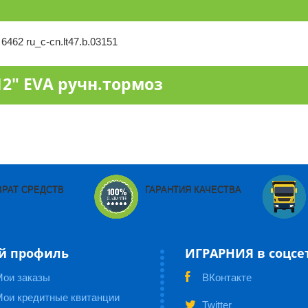
462 ru_c-cn.lt47.b.03151
12" EVA ручн.тормоз
ВРАТ СРЕДСТВ
ГАРАНТИЯ КАЧЕСТВА
й профиль
ИГРАРНИЯ в соцсе
Мои заказы
ВКонтакте
ои кредитные квитанции
Twitter