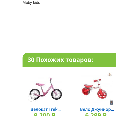
Moby kids
30 Похожих товаров:
Велокат Trek...
Вело Джуниор...
9 200 P.
6 299 P.