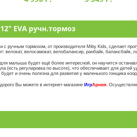
 12" EVA ручн.тормоз
и с ручным тормозом, от производителя Miby Kids, сделает про
 велокат, велосамокат, велобалансир, ранбайк, балансбайк, лау
а для малыша будет ещё более интересной, он научится остана
а (есть регулировка по высоте), что обеспечивает для детей уд
о будет и очень полезна для развития у маленького гонщика коо
недорого Вы можете в интернет-магазине
Игр
Арния
. Осуществляе