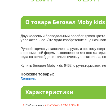
О товаре Беговел Moby kids
Двухколесный беспедальный велобег яркого цвета 
увлекательнее. Это чудо-изобретение ещё называют:
Ручной тормоз установлен на руле, и поэтому езд
эргономичной формы выполнено из мягкого материал
езда на велохо́де не только очень увлекательна, н
Купить беговел Moby kids 6462, с ручн.тормозом, 
Похожие товары:
Беговелы
Характеристики
86х56-60 см (ДхВ)
Габариты -