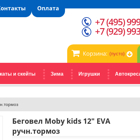
Контакты
Оплата
+7 (495) 99
+7 (929) 99
Корзина:
(пусто)
каты и скейты
Зима
Игрушки
Автокрес
чн.тормоз
Беговел Moby kids 12" EVA
ручн.тормоз