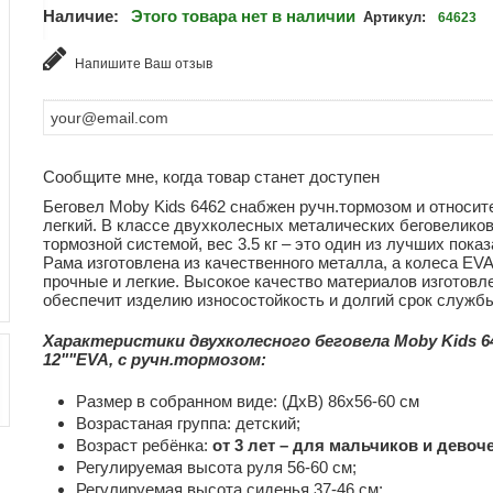
Наличие:
Этого товара нет в наличии
Артикул:
64623
Напишите Ваш отзыв
Сообщите мне, когда товар станет доступен
Беговел Moby Kids 6462 снабжен ручн.тормозом и относит
легкий. В классе двухколесных металических беговеликов
тормозной системой, вес 3.5 кг – это один из лучших показ
Рама изготовлена из качественного металла, а колеса EVA
прочные и легкие. Высокое качество материалов изготовл
обеспечит изделию износостойкость и долгий срок служб
Характеристики двухколесного беговела Moby Kids 6
12""EVA, с ручн.тормозом:
Размер в собранном виде: (ДхВ) 86х56-60 см
Возрастаная группа: детский;
Возраст ребёнка:
от 3 лет – для мальчиков и девоче
Регулируемая высота руля 56-60 см;
Регулируемая высота сиденья 37-46 см;