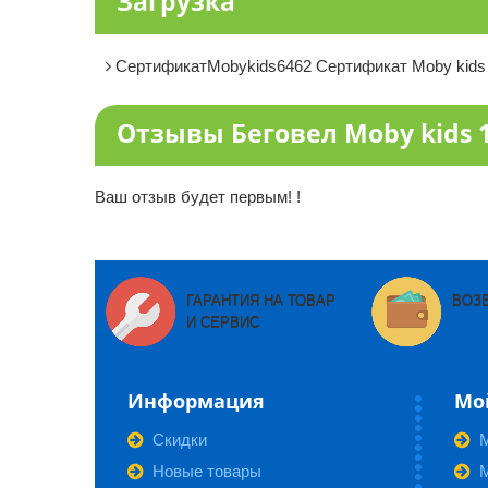
Загрузка
СертификатMobykids6462
Сертификат Moby kids 6
Отзывы Беговел Moby kids 
Ваш отзыв будет первым! !
ГАРАНТИЯ НА ТОВАР
ВОЗ
И СЕРВИС
Информация
Мо
Скидки
Новые товары
М