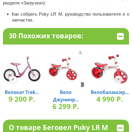
разделе «Загрузка»):
Как собрать Puky LR M, руководство пользователя и о
запчастях.
30 Похожих товаров:
Велокат Trek...
Вело
Велобалансир...
9 200 P.
4 990 P.
Джуниор...
6 299 P.
О товаре Беговел Puky LR M