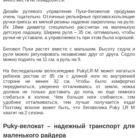
Дизайн рулевого управления Пуки-беговелов продуман
очень тщательно. Отличные рельефные противоскользящие
ручки-грипсы из мягкой резины надежно закреплены на руле.
Их 18мм диаметр специально рассчитан на маленькую
детскую ладошку. Ширина руля – 35 см, оптимально, чтобы
ручки не уставали, а управляемость при этом была хорошей.
Беговел Пуки растет вместе с малышом. Высоту седла и
руля можно регулировать независимо друг от друга. Седло
можно поднять на 11 см, а руль на 9.
На беспедальном велосипедике PukyLR-M может кататься
ребенок ростом от 85 см с длиной ноги по внутренней
стороне не менее 32 см. Чтобы было комфортно
передвигаться, уверенно отталкиваясь от земли, ножка
должна не только доставать до пола, но еще немного
сгибаться в колене. Чем больше ноги сгибаются, тем
удобнее отталкиваться, тем лучше получается езда!
Поэтому, вполне может быть, что беговелика Puky LR M
хватит на 2 сезона.
Puky-велокат – надежный транспорт для
маленького райдера