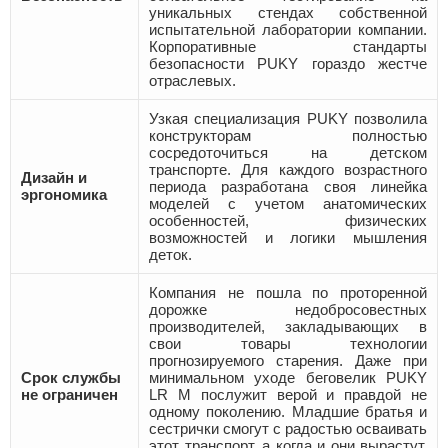
уникальных стендах собственной
испытательной лаборатории компании.
Корпоративные стандарты
безопасности PUKY гораздо жестче
отраслевых.
Узкая специализация PUKY позволила
конструкторам полностью
сосредоточиться на детском
транспорте. Для каждого возрастного
Дизайн и
периода разработана своя линейка
эргономика
моделей с учетом анатомических
особенностей, физических
возможностей и логики мышления
деток.
Компания не пошла по проторенной
дорожке недобросовестных
производителей, закладывающих в
свои товары технологии
прогнозируемого старения. Даже при
Срок службы
минимальном уходе беговелик PUKY
не ограничен
LR M послужит верой и правдой не
одному поколению. Младшие братья и
сестрички смогут с радостью осваивать
этот транспорт, а когда и они вырастут,