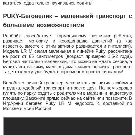
кататься, едва только научившись ходить!
PUKY-Беговелик – маленький транспорт с
большими возможностями
Ранбайк способствует гармоничному развитию ребенка,
развивает моторику и координацию движений (а как
известно, вместе с этим активно развивается и интеллект).
Модель LR M самая маленькая в линейке Puky, рассчитана
на рост от 85 сантиметров (возраст примерно 1,5-2 года).
Беговел настолько маленький, что можно не ждать сезона, а
купить его на зиму, малыш дома сможет освоить транспорт
так, что к лету уже будет спортсменом-профессионалом!
Велобег отличный тренажер, ускоритель развития, любимая
игрушка, удобный транспорт и просто друг. На нем хорошо
гулять по парку, ездить с родителями в магазин и на детскую
площадку. Закажите прямо сейчас на сайте или позвоните. В
ИгрАрнии беговел Puky LR M недорого, с доставкой по
Москве и Всей России!