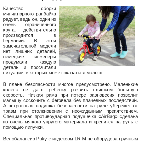
Качество сборки
миниатюрного ранбайка
радует, ведь он, один из
очень ограниченного
круга, действительно
производится в
Германии. В этой
замечательной модели
нет лишних деталей,
немецкие инженеры
продумали каждую
деталь и просчитали
ситуации, в которых может оказаться малыш.
В плане безопасности многое предусмотрено. Маленькие
колеса не дают ребенку развить слишком большую
скорость. Низкая рама при потере равновесия позволит
малышу соскочить с беговела без плачевных последствий.
А встроенная подушка безопасности на руле убережет от
травм при столкновении с неожиданным препятствием.
Специальная противоударная подушечка «AirBag» сделана
из очень мягкого упругого материала и крепится на руль с
помощью липучки.
Велобалансир Puky с индексом LR M не оборудован ручным