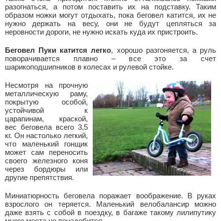
разогнаться, а потом поставить их на подставку. Таким
образом ножки могут отдыхать, пока беговел катится, их не
нужно держать на весу, они не будут цепляться за
неровности дороги, не нужно искать куда их пристроить.
Беговел Пуки катится легко
, хорошо разгоняется, а руль
поворачивается плавно – все это за счет
шарикоподшипников в колесах и рулевой стойке.
Несмотря на прочную
металлическую раму,
покрытую особой,
устойчивой к
царапинам, краской,
вес беговела всего 3,5
кг. Он настолько легкий,
что маленький гонщик
может сам переносить
своего железного коня
через бордюры или
другие препятствия.
Миниатюрность беговела поражает воображение. В руках
взрослого он теряется. Маленький велобалансир можно
даже взять с собой в поездку, в багаже такому лилипутику
много места не понадобится.