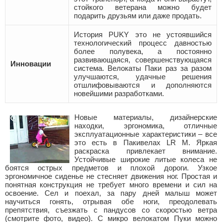
стойкого ветерана можно будет
подарить друзьям или даже продать.
История PUKY это не устоявшийся
технологический процесс давностью
более полувека, а постоянно
развивающаяся, совершенствующаяся
Инновации
система. Велокаты Паки раз за разом
улучшаются, удачные решения
отшлифовываются и дополняются
новейшими разработками.
Новые материалы, дизайнерские
находки, эргономика, отличные
эксплуатационные характеристики – все
это есть в Пакивелах LR M. Яркая
раскраска привлекает внимание.
Устойчивые широкие литые колеса не
боятся острых предметов и плохой дороги. Узкое
эргономичное сиденье не стесняет движения ног. Простая и
понятная конструкция не требует много времени и сил на
освоение. Сел и поехал, за пару дней малыш может
научиться гонять, отрывая обе ноги, преодолевать
препятствия, съезжать с пандусов со скоростью ветра
(смотрите фото, видео). С микро велокатом Пуки можно