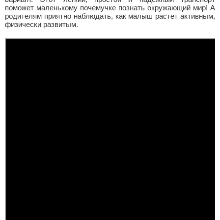
поможет маленькому почемучке познать окружающий мир! А
родителям приятно наблюдать, как малыш растет активным,
физически развитым.