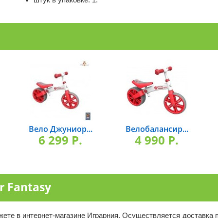
Вело Джуниор...
Велобалансир...
6 299 P.
4 990 P.
r Fantasy
ожете в интернет-магазине Играрния. Осуществляется доставка п