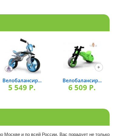
Велобалансир...
Велобалансир...
Трехк
5 549 P.
6 509 P.
7 
о Москве и по всей России. Вас порадует не только