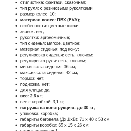
стилистика: фэнтази, сказочная;
тип руля: с резиновыми рукоятками;
размер колес: 10’;
материал колес: ПВХ (EVA);
особенности: цветные диски;
звонок: нет;
рукоятки: эргономичные;
тип сиденья: мягкое, цветное;
материал сиденья: под кожу;
регулировка сиденья: есть, ключом;
регулировка руля: есть, ключом;
мин.высота сиденья: 36 см;
макс.высота сиденья: 42 см;
тормоз: нет;
подножка: нет;
для улицы: да;
вес: 2,6 кг;
вес с коробкой: 3,1 кг;
нагрузка на конструкцию: до 30 кг;
упаковка: коробка;
габариты беговела (ДхШхВ): 71 х 40 х 53 см;
габариты коробки: 65 х 15 х 26 см;
штук в упаковке: 1.