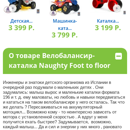
Детская...
Машинка-
Каталка...
3 399 P.
3 199 P.
ката...
3 799 P.
О товаре Велобалансир-
каталка Naughty Foot to floor
Инженеры и знатоки детского организма из Испании в
очередной раз подумали о маленьких детях . Они
задумались: малыш вырос и маленькие каталки формата
196 и т. д. ему маловаты, но любовь и навыки передвигаться
и кататься на таком велобалансире у него осталась. Так что
же делать ? Пересаживаться на аккумуляторный
мотоцикл... Возможно кому - то неинтересно зависеть от
мотора с установленной скоростью . А вдруг у меня
получится ехать быстрее? Задумывается, возможно,
каждый малыш... Да и сил и энергии у них много , рановато