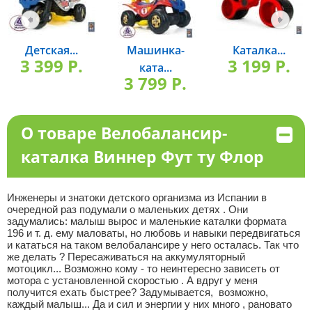
Детская...
Машинка-
Каталка...
3 399 P.
3 199 P.
ката...
3 799 P.
О товаре Велобалансир-
каталка Виннер Фут ту Флор
Инженеры и знатоки детского организма из Испании в
очередной раз подумали о маленьких детях . Они
задумались: малыш вырос и маленькие каталки формата
196 и т. д. ему маловаты, но любовь и навыки передвигаться
и кататься на таком велобалансире у него осталась. Так что
же делать ? Пересаживаться на аккумуляторный
мотоцикл... Возможно кому - то неинтересно зависеть от
мотора с установленной скоростью . А вдруг у меня
получится ехать быстрее? Задумывается, возможно,
каждый малыш... Да и сил и энергии у них много , рановато