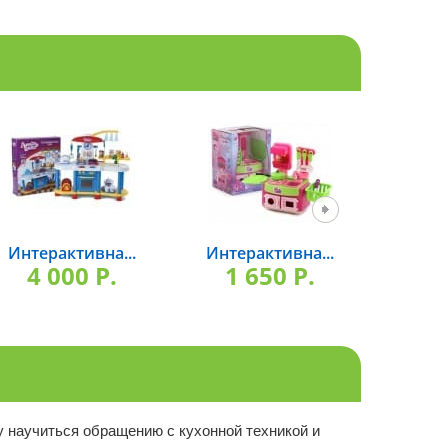
Интерактивна...
Интерактивна...
Де
4 000 P.
1 650 P.
3 
шу научиться обращению с кухонной техникой и