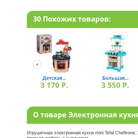
30 Похожих товаров:
Детская...
Большая...
3 170 P.
3 550 P.
О товаре Электронная кухня 
Игрушечная электронная кухня mini Tefal Cheftron
привьет любовь к кулинарии.