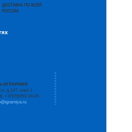
ДОСТАВКА ПО ВСЕЙ
РОССИИ
тях
ров ИГРАРНИЯ
, д.147, корп.1
8, +7(929)993-34-05
o@igrarniya.ru