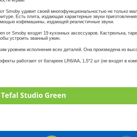
n от Smoby удивит своей многофункциональностью не только мал
итуре. Есть плита, издающая характерные звуки приготовления 
 помощью кофемашины, издающей реалистичные звуки.
reen от Smoby входят 19 кухонных аксессуаров. Кастрюлька, тар
тобы устроить званный ужин.
оким уровнем исполнения всех деталей. Она произведена из выс
фекты работают от батареек LR6/AA, 1,5*2 шт (не входят в комп
efal Studio Green