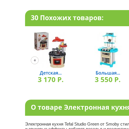
30 Похожих товаров:
Детская...
Большая...
3 170 P.
3 550 P.
О товаре Электронная кухня 
Электронная кухня Tefal Studio Green от Smoby ст
и звуковые эффекты добавят веселья и реалистичн