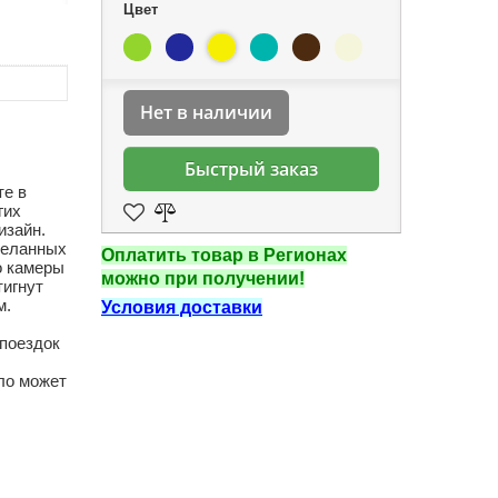
Цвет
Нет в наличии
Быстрый заказ
те в
гих
изайн.
деланных
Оплатить товар в Регионах
о камеры
можно при получении!
тигнут
м.
Условия доставки
 поездок
ло может