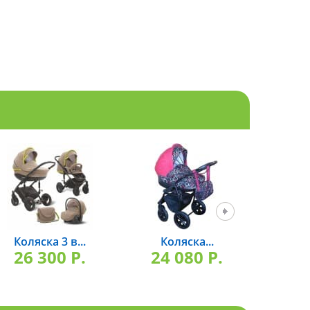
Коляска 3 в...
Коляска...
Ко
26 300 P.
24 080 P.
26